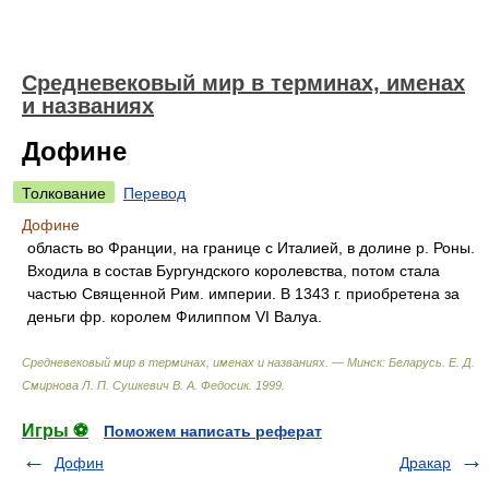
Средневековый мир в терминах, именах
и названиях
Дофине
Толкование
Перевод
Дофине
область во Франции, на границе с Италией, в долине р. Роны.
Входила в состав Бургундского королевства, потом стала
частью Священной Рим. империи. В 1343 г. приобретена за
деньги фр. королем Филиппом VI Валуа.
Средневековый мир в терминах, именах и названиях. — Минск: Беларусь
.
Е. Д.
Смирнова Л. П. Сушкевич В. А. Федосик
.
1999
.
Игры ⚽
Поможем написать реферат
Дофин
Дракар