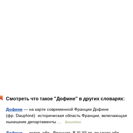
Смотреть что такое "Дофине" в других словарях:
Дофине
— на карте современной Франции Дофине
(фр. Dauphiné) историческая область Франции, включающая
нынешние департаменты …
Википедия
Дофине
— истор. обл., Франция. В XI XII вв. во главе обл.