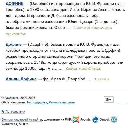
ДОФИНЕ
— (Dauphiné) ист. провинция на Ю. В. Франции (гл. г.
Гренобль), с 1790 составила деп. Изер, Верхние Альпы и часть
деп. Дром. В древности Д. была заселена гл. обр.
аллоброгами, после завоевания Юлия Цезаря (1 в. до н.э.)
быстро романизирована. С сер …
Советская историческая
энциклопедия
Дофине
— (Dauphiné), бывш. пров. на Ю. В. Франции, назв.
которой происходит от титула наследника престола (дофин),
рожденного старшим сыном короля Франции; это назв.
сохранялось с 1349г., когда французский король приобрел эти
земли, до 1830г. Карл V в… …
Страны мира. Словарь
Альпы Дофине
— фр. Alpes du Dauphiné …
Википедия
© Академик, 2000-2026
18+
Обратная связь:
Техподдержка
,
Реклама на сайте
👣 Путешествия
Экспорт словарей на сайты
, сделанные на PHP,
Joomla,
Drupal,
WordPress, MODx.