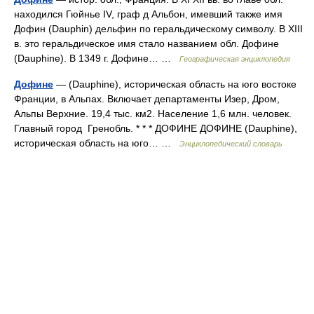
находился Гюйнье IV, граф д Альбон, имевший также имя
Дофин (Dauphin) дельфин по геральдическому символу. В XIII
в. это геральдическое имя стало названием обл. Дофине
(Dauphine). В 1349 г. Дофине… …
Географическая энциклопедия
Дофине
— (Dauphine), историческая область на юго востоке
Франции, в Альпах. Включает департаменты Изер, Дром,
Альпы Верхние. 19,4 тыс. км2. Население 1,6 млн. человек.
Главный город Гренобль. * * * ДОФИНЕ ДОФИНЕ (Dauphine),
историческая область на юго… …
Энциклопедический словарь