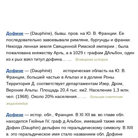
Дофине
— (Dauphine), бывш. пров. на Ю. В. Франции. Ее
последовательно завоевывали римляне, бургунды и франки.
Некогда ленная земля Священной Римской империи ; была
пожалована княжеству Арль, а в 1029 г. графам ДАльбон, один
из к рых взял титул дофина… …
Всемирная история
Дофине
— (Dauphiné) историческая область на Ю. В.
Франции, большей частью в Альпах и в долине Роны.
Территория Д. соответствует департаментам Изер, Дром,
Верхние Альпы. Площадь 20,4 тыс. км2. Население 1,3 млн.
чел. (1968). Около 20% населения… …
Большая советская
энциклопедия
Дофине
— истор. обл., Франция. В XI XII вв. во главе обл.
находился Гюйнье IV, граф д Альбон, имевший также имя
Дофин (Dauphin) дельфин по геральдическому символу. В XIII
в. это геральдическое имя стало названием обл. Дофине